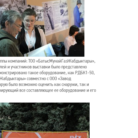
Группы компаний: ТОО «БатысМунайГазЖабдыктары»,
лей и участников выставки было представлено
монстрировано такое оборудование, как РДБК1-50,
зЖабдыктары» совместно с ООО «Завод
орую было возможно оценить как снаружи, так и
стрирующий все составляющее ее оборудование и его