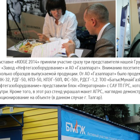
ыставке «KIOGE 2014» приняли участие сразу три представителя нашей 
 «Завод «Нефтегазоборудование» и АО «Газаппарат». Вниманию посетите
колько образцов выпускаемой продукции. От АО «Газаппарат» было проде
К-32, РДГ-50, КПЗ-50, КПЭГ-50П, ФС-50т, РДСГ-1,2. ТОО «БатысМунайГа
фтегазоборудование» представили блок «Операторная» с САУ ТП ГРС, кот
утри. Кроме того, в этот раз стенд украшал макет АГРС, наглядно демон
кционирование на объекте (в данном случае г. Талгар).