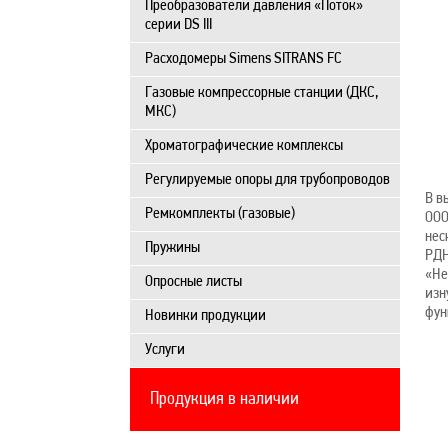
Преобразователи давления «Поток»
серии DS III
Расходомеры Simens SITRANS FC
Газовые компрессорные станции (ДКС,
МКС)
Хроматографические комплексы
Регулируемые опоры для трубопроводов
В в
Ремкомплекты (газовые)
ООО
нес
Пружины
РДН
«Не
Опросные листы
изн
фун
Новинки продукции
Услуги
Продукция в наличии