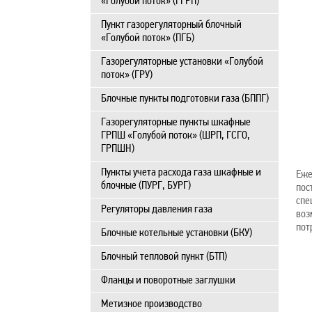
«Голубой поток» (ГГРП)
Пункт газорегуляторный блочный
«Голубой поток» (ПГБ)
Газорегуляторные установки «Голубой
поток» (ГРУ)
Блочные пункты подготовки газа (БППГ)
Газорегуляторные пункты шкафные
ГРПШ «Голубой поток» (ШРП, ГСГО,
ГРПШН)
Пункты учета расхода газа шкафные и
Еже
блочные (ПУРГ, БУРГ)
пос
спе
Регуляторы давления газа
воз
пот
Блочные котельные установки (БКУ)
Блочный тепловой пункт (БТП)
Фланцы и поворотные заглушки
Метизное производство