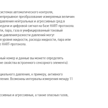
 системах автоматического контроля,
 непрерывное преобразование измеряемых величин:
 давления нейтральных и агрессивных сред в
едачи и цифровой сигнал на базе HART-протокола.
ти, пара, газа в унифицированный токовый
ли давления
разности давлений могут
я уровня жидкости, расхода жидкости, пара или
е HART-протокола.
анный номер и данные вы можете определять
 свойства встроенного сенсорного элемента).
циального давления, к примеру, активного
вления. Возможны интервалы измерения между 11
сивных и агрессивных, а также опасных газов,