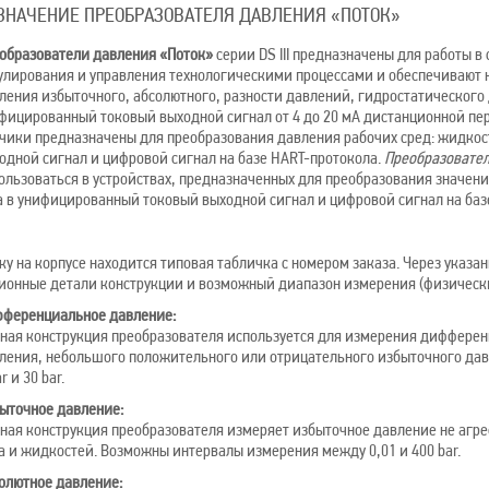
ЗНАЧЕНИЕ ПРЕОБРАЗОВАТЕЛЯ ДАВЛЕНИЯ «ПОТОК»
образователи давления «Поток»
серии DS III предназначены для работы в
улирования и управления технологическими процессами и обеспечивают
ления избыточного, абсолютного, разности давлений, гидростатического
фицированный токовый выходной сигнал от 4 до 20 мА дистанционной пер
чики предназначены для преобразования давления рабочих сред: жидкос
одной сигнал и цифровой сигнал на базе HART-протокола.
Преобразовате
ользоваться в устройствах, предназначенных для преобразования значени
а в унифицированный токовый выходной сигнал и цифровой сигнал на баз
ку на корпусе находится типовая табличка с номером заказа. Через указ
ионные детали конструкции и возможный диапазон измерения (физические
ференциальное давление:
ная конструкция преобразователя используется для измерения дифферен
ления, небольшого положительного или отрицательного избыточного да
 и 30 bar.
ыточное давление:
ная конструкция преобразователя измеряет избыточное давление не агрес
а и жидкостей. Возможны интервалы измерения между 0,01 и 400 bar.
олютное давление: