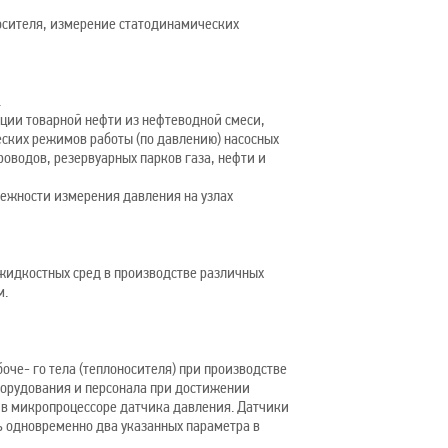
осителя, измерение статодинамических
.
ации товарной нефти из нефтеводной смеси,
ских режимов работы (по давлению) насосных
оводов, резервуарных парков газа, нефти и
дежности измерения давления на узлах
жидкостных сред в производстве различных
м.
оче- го тела (теплоносителя) при производстве
оборудования и персонала при достижении
в микропроцессоре датчика давления. Датчики
ь одновременно два указанных параметра в