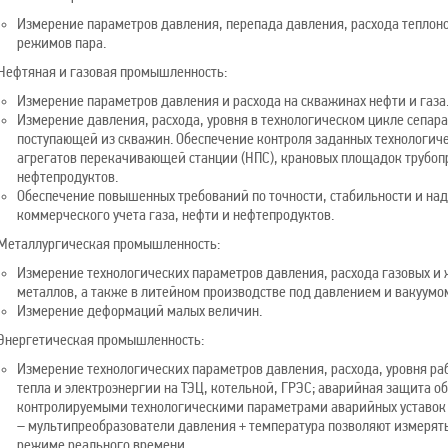
Измерение параметров давления, перепада давления, расхода теплон
режимов пара.
Нефтяная и газовая промышленность:
Измерение параметров давления и расхода на скважинах нефти и газа
Измерение давления, расхода, уровня в технологическом цикле сепар
поступающей из скважин. Обеспечение контроля заданных технологиче
агрегатов перекачивающей станции (НПС), крановых площадок трубопр
нефтепродуктов.
Обеспечение повышенных требований по точности, стабильности и на
коммерческого учета газа, нефти и нефтепродуктов.
Металлургическая промышленность:
Измерение технологических параметров давления, расхода газовых и 
металлов, а также в литейном производстве под давлением и вакуумо
Измерение деформаций малых величин.
Энергетическая промышленность:
Измерение технологических параметров давления, расхода, уровня раб
тепла и электроэнергии на ТЭЦ, котельной, ГРЭС; аварийная защита 
контролируемыми технологическими параметрами аварийных уставок 
– мультипреобразователи давления + температура позволяют измерят
режиме реального времени.