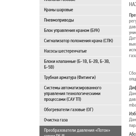
НА
Краны шаровые
Пре
Пневмоприводы
рег
дав
Блок управления краном (БУК)
уни
Дат
Сигнализатор положения крана (СПК)
вых
исп
Насосы шестеренчатые
газ
Блоки клапанные (Б-1В, Б-2В, Б-3В,
Б-5В)
Сбо
Трубная арматура (Фитинги)
опц
Системы автоматизированного
Диф
управления технологическими
Дан
процессами (САУ ТП)
дав
mbar
Обогреватели газовые (ОГ)
Изб
Дан
Очистка газа
пар
Преобразователи давления «Поток»
Абс