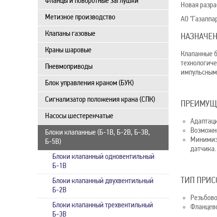
Фланцы и поворотные заглушки
Новая разр
Метизное производство
АО "Газаппа
Клапаны газовые
НАЗНАЧЕ
Краны шаровые
Клапанные б
технологиче
Пневмоприводы
импульсным
Блок управления краном (БУК)
Сигнализатор положения крана (СПК)
ПРЕИМУЩ
Насосы шестеренчатые
Адаптаци
Возможно
Блоки клапанные (Б-1В, Б-2В, Б-3В,
Минимиза
Б-5В)
датчика.
Блоки клапанный одновентильный
Б-1В
ТИП ПРИ
Блоки клапанный двухвентильный
Б-2В
Резьбово
Блоки клапанный трехвентильный
Фланцево
Б-3В