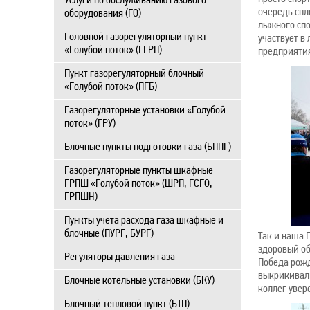
Услуги по обслуживанию газового
очередь спл
оборудования (ГО)
лыжного спо
Головной газорегуляторный пункт
участвует в
«Голубой поток» (ГГРП)
предприятия
Пункт газорегуляторный блочный
«Голубой поток» (ПГБ)
Газорегуляторные установки «Голубой
поток» (ГРУ)
Блочные пункты подготовки газа (БППГ)
Газорегуляторные пункты шкафные
ГРПШ «Голубой поток» (ШРП, ГСГО,
ГРПШН)
Пункты учета расхода газа шкафные и
блочные (ПУРГ, БУРГ)
Так и наша 
здоровый об
Регуляторы давления газа
Победа рожд
выкрикивали
Блочные котельные установки (БКУ)
коллег увере
Блочный тепловой пункт (БТП)