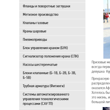
Фланцы и поворотные заглушки
Метизное производство
Клапаны газовые
Краны шаровые
Пневмоприводы
Блок управления краном (БУК)
Сигнализатор положения крана (СПК)
Призовые ме
Насосы шестеренчатые
всегда перв
девушка Кур
Блоки клапанные (Б-1В, Б-2В, Б-3В,
Б-5В)
Прекрасную 
распределен
Трубная арматура (Фитинги)
оказался А
Хотелось бы
Системы автоматизированного
это жизнь, 
управления технологическими
большой лич
процессами (САУ ТП)