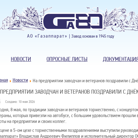
АО «Газаппарат» |
Завод основан в 1945 году
НОВОСТИ
ОПРОСНЫЕ ЛИСТЫ
ДОКУМЕНТАЦИ
вная
Новости
На предприятии заводчан и ветеранов поздравили с Дн
 ПРЕДПРИЯТИИ ЗАВОДЧАН И ВЕТЕРАНОВ ПОЗДРАВИЛИ С ДНЁ
Создано: 10 мая 2026
одня, 8 мая, по традиции заводчан и ветеранов торжественно, с концерто
ераны, которых привезли на автобусе, с большим удовольствием прошли
оты на предприятии и своих коллег.
сцене в 5-ом цехе с торжественными поздравлениями выступили руковод
заппарат» Владислав Андреевич Филиппов и исполнительный директор О