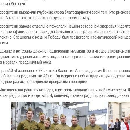
гович Рогачев.
оводители выразили глубокие слова благодарности всем тем, кто рисков
не. А также тех, кто ковал победу за станком в тылу.
оводители завода отдельно пожелали нашим ветеранам здоровья и долгол
нчании официальной части для большого заводского коллектива и ветера
лектив. Специально ко дню Победы был представлен тематический конце
хами.
одчане и ветераны дружно поддержали музыкантов и чтецов аплодисмент
дприятия с удовольствием отведали «солдатской каши» из традиционной 
анизовали праздничный обед.
еран АО «Газаппарат» 78-летний Валентин Александрович Шпаков пришел 
работал на предприятии 46 лет. Он искренне поблагодарил руководство заво
редной раз им преподнесли прекрасный праздник.
не очень понравился концерт, в котором звучали наши любимые песни. 
ь так редко стали видеться. И, конечно, я очень рад, что наш завод живет