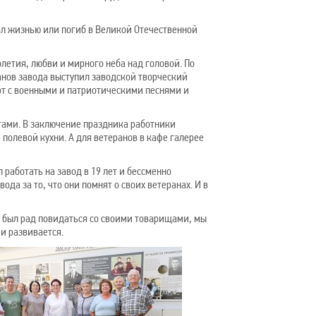
ал жизнью или погиб в Великой Отечественной
етия, любви и мирного неба над головой. По
нов завода выступил заводской творческий
рт с военными и патриотическими песнями и
ами. В заключение праздника работники
полевой кухни. А для ветеранов в кафе галерее
работать на завод в 19 лет и бессменно
да за то, что они помнят о своих ветеранах. И в
Я был рад повидаться со своими товарищами, мы
 и развивается.