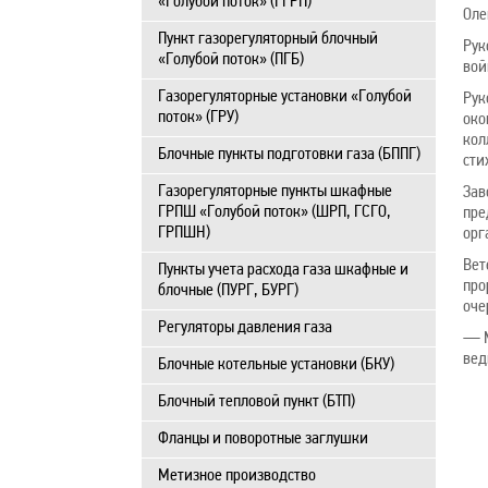
«Голубой поток» (ГГРП)
Оле
Пункт газорегуляторный блочный
Рук
«Голубой поток» (ПГБ)
вой
Газорегуляторные установки «Голубой
Рук
поток» (ГРУ)
око
кол
Блочные пункты подготовки газа (БППГ)
сти
Газорегуляторные пункты шкафные
Зав
ГРПШ «Голубой поток» (ШРП, ГСГО,
пре
ГРПШН)
орг
Вет
Пункты учета расхода газа шкафные и
про
блочные (ПУРГ, БУРГ)
оче
Регуляторы давления газа
— М
вед
Блочные котельные установки (БКУ)
Блочный тепловой пункт (БТП)
Фланцы и поворотные заглушки
Метизное производство