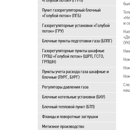
«Голубой поток» (ГГРП)
был
Пункт газорегуляторный блочный
Теп
«Голубой поток» (ПГБ)
«Не
и с
Газорегуляторные установки «Голубой
поток» (ГРУ)
Нап
«Де
Блочные пункты подготовки газа (БППГ)
(УК
Газорегуляторные пункты шкафные
Ниж
ГРПШ «Голубой поток» (ШРП, ГСГО,
Ном
ГРПШН)
Ном
Пункты учета расхода газа шкафные и
Ном
блочные (ПУРГ, БУРГ)
Сле
Регуляторы давления газа
наш
Блочные котельные установки (БКУ)
Блочный тепловой пункт (БТП)
Фланцы и поворотные заглушки
Метизное производство