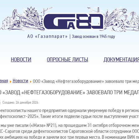
АО «Газаппарат» |
Завод основан в 1945 году
НОВОСТИ
ОПРОСНЫЕ ЛИСТЫ
ДОКУМЕНТАЦИ
вная
Новости
ООО «Завод «Нефтегазоборудование» завоевало три ме
О «ЗАВОД «НЕФТЕГАЗОБОРУДОВАНИЕ» ЗАВОЕВАЛО ТРИ МЕДА
Создано: 26 декабря 2024
ектоскописты нашего предприятия одержали уверенную победу в региона
фектоскопист-2025». Такие итоги подвели судьи после выступления участ
 мы уже писали («Жиза» №21), на прошедшем 31 октября отборочном меж
С-Саратов среди дефектоскопистов Саратовской области сотрудники ООО
их амбициях на победу и заняли все три первых места. В номинации ВИК 