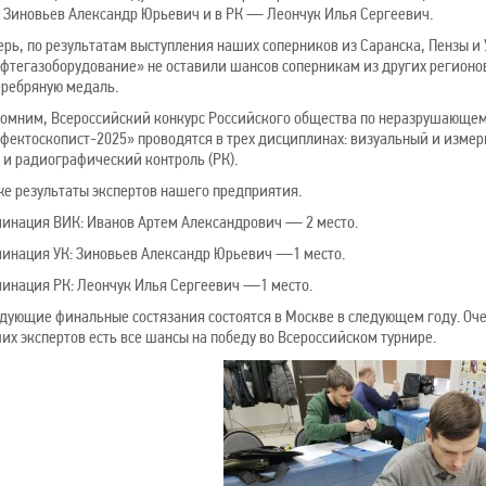
 Зиновьев Александр Юрьевич и в РК — Леончук Илья Сергеевич.
ерь, по результатам выступления наших соперников из Саранска, Пензы и 
фтегазоборудование» не оставили шансов соперникам из других регионов
еребряную медаль.
омним, Всероссийский конкурс Российского общества по неразрушающем
фектоскопист-2025» проводятся в трех дисциплинах: визуальный и измер
) и радиографический контроль (РК).
е результаты экспертов нашего предприятия.
инация ВИК: Иванов Артем Александрович — 2 место.
инация УК: Зиновьев Александр Юрьевич —1 место.
инация РК: Леончук Илья Сергеевич —1 место.
дующие финальные состязания состоятся в Москве в следующем году. Оче
их экспертов есть все шансы на победу во Всероссийском турнире.