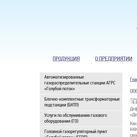
ПРОДУКЦИЯ
О ПРЕДПРИЯТИИ
Автоматизированные
Гла
газораспределительные станции АГРС
«Голубой поток»
ОО
Блочно-комплектные трансформаторные
подстанции (БКТП)
Деф
«Де
Услуги по обслуживанию газового
оборудования (ГО)
Как
НАК
Головной газорегуляторный пункт
сво