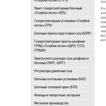
«Голубой поток» (ГГРП)
поп
Пункт газорегуляторный блочный
И в
«Голубой поток» (ПГБ)
уче
учр
Газорегуляторные установки «Голубой
пом
поток» (ГРУ)
кон
зна
Блочные пункты подготовки газа (БППГ)
выс
инт
Газорегуляторные пункты шкафные
ГРПШ «Голубой поток» (ШРП, ГСГО,
ГРПШН)
Пункты учета расхода газа шкафные и
блочные (ПУРГ, БУРГ)
Регуляторы давления газа
Блочные котельные установки (БКУ)
Блочный тепловой пункт (БТП)
Фланцы и поворотные заглушки
Метизное производство