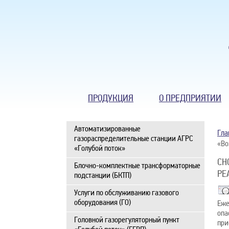
ПРОДУКЦИЯ
О ПРЕДПРИЯТИИ
Автоматизированные
Гла
газораспределительные станции АГРС
«Во
«Голубой поток»
СН
Блочно-комплектные трансформаторные
РЕ
подстанции (БКТП)
Услуги по обслуживанию газового
оборудования (ГО)
Еже
опа
Головной газорегуляторный пункт
при