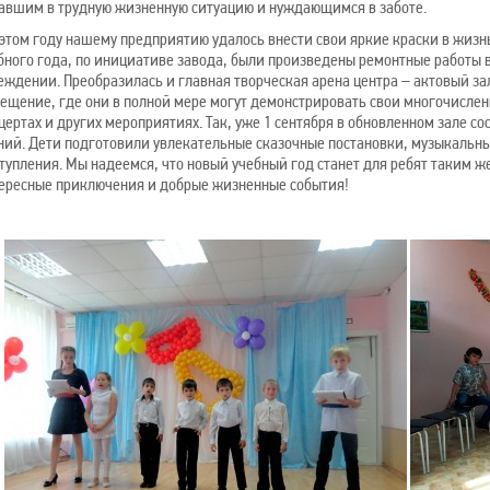
авшим в трудную жизненную ситуацию и нуждающимся в заботе.
 этом году нашему предприятию удалось внести свои яркие краски в жизн
бного года, по инициативе завода, были произведены ремонтные работы 
еждении. Преобразилась и главная творческая арена центра – актовый зал
ещение, где они в полной мере могут демонстрировать свои многочислен
цертах и других мероприятиях. Так, уже 1 сентября в обновленном зале 
ний. Дети подготовили увлекательные сказочные постановки, музыкальны
тупления. Мы надеемся, что новый учебный год станет для ребят таким 
ересные приключения и добрые жизненные события!