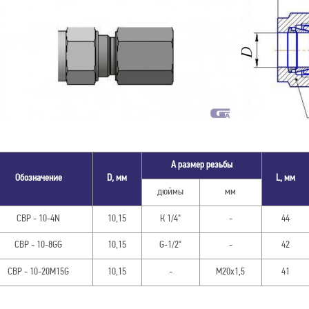
А размер резьбы
Обозначение
D, мм
L, мм
дюймы
мм
СВР - 10-4N
10,15
К 1/4"
-
44
СВР - 10-8GG
10,15
G-1/2"
-
42
СВР - 10-20M15G
10,15
-
М20х1,5
41