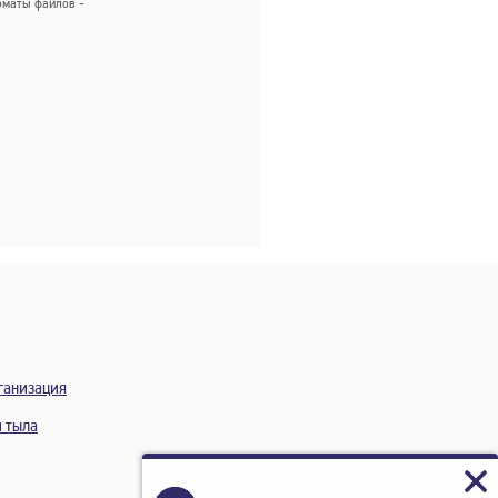
маты файлов -
ганизация
и тыла