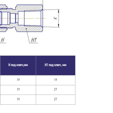
H под ключ,мм
H1 под ключ, мм
19
19
19
27
19
27