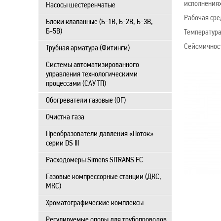
исполнениях
Насосы шестеренчатые
Рабочая сре
Блоки клапанные (Б-1В, Б-2В, Б-3В,
Б-5В)
Температура
Сейсмичност
Трубная арматура (Фитинги)
Системы автоматизированного
управления технологическими
процессами (САУ ТП)
Обогреватели газовые (ОГ)
Очистка газа
Преобразователи давления «Поток»
серии DS III
Расходомеры Simens SITRANS FC
Газовые компрессорные станции (ДКС,
МКС)
Хроматографические комплексы
Регулируемые опоры для трубопроводов