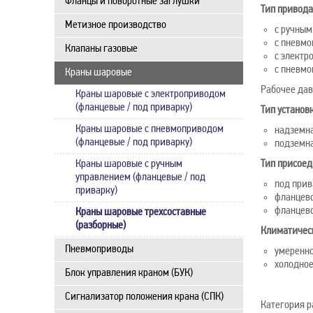
Фланцы и поворотные заглушки
Тип привода
Метизное производство
с ручным
с пневмо
Клапаны газовые
с электр
c пневмо
Краны шаровые
Рабочее дав
Краны шаровые с электроприводом
(фланцевые / под приварку)
Тип установ
Краны шаровые с пневмоприводом
надземна
(фланцевые / под приварку)
подземна
Краны шаровые с ручным
Тип присоед
управлением (фланцевые / под
под прив
приварку)
фланцево
фланцево
Краны шаровые трехсоставные
(разборные)
Климатичес
Пневмоприводы
умеренно
холодное
Блок управления краном (БУК)
Сигнализатор положения крана (СПК)
Категория р