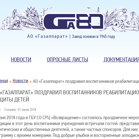
АО «Газаппарат» |
Завод основан в 1945 году
НОВОСТИ
ОПРОСНЫЕ ЛИСТЫ
ДОКУМЕНТАЦИ
вная
Новости
АО «Газаппарат» поздравил воспитанников реабилитац
 «ГАЗАППАРАТ» ПОЗДРАВИЛ ВОСПИТАННИКОВ РЕАБИЛИТАЦИО
ЩИТЫ ДЕТЕЙ
Создано: 01 июня 2018
юня 2018 года в ГБУ СО СРЦ «Возвращение» состоялось праздничное меро
диции в этот день воспитанники учреждения встречали гостей: представ
итических и общественных деятелей, а также частных спонсоров. Для ни
грамму с яркими номерами. Под добрые улыбки и восторженные аплодисм