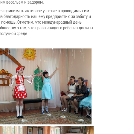
им весельем и задором.
тся принимать активное участие в проводимых им
а благодарность нашему предприятию за заботу и
ю помощь. Отметим, что международный день
 обществу о том, что права каждого ребенка должны
получной среде.