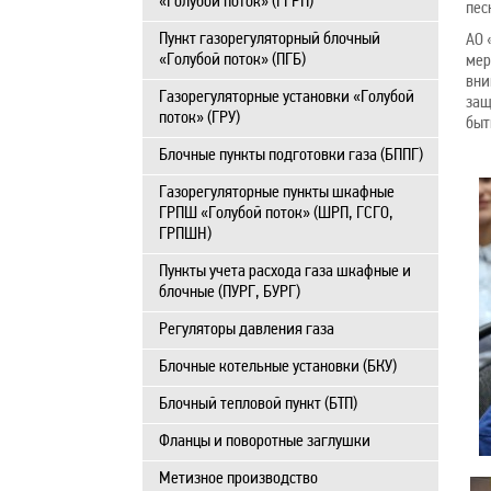
«Голубой поток» (ГГРП)
пес
Пункт газорегуляторный блочный
АО 
«Голубой поток» (ПГБ)
мер
вни
Газорегуляторные установки «Голубой
защ
поток» (ГРУ)
быт
Блочные пункты подготовки газа (БППГ)
Газорегуляторные пункты шкафные
ГРПШ «Голубой поток» (ШРП, ГСГО,
ГРПШН)
Пункты учета расхода газа шкафные и
блочные (ПУРГ, БУРГ)
Регуляторы давления газа
Блочные котельные установки (БКУ)
Блочный тепловой пункт (БТП)
Фланцы и поворотные заглушки
Метизное производство