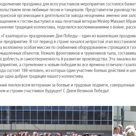
родолжение праздника для всех участников мероприятия состоялся банке
вольствием пели любимые песни и танцевали. Представители руководства
еранской организации в деятельности завода неоценима: именно они зал
ащением к гостям выступил и наш почетный ветеран Мейер Михаил Абрам
ранение традиций коллектива, поделился воспоминаниями о войне, расска
 «Газаппарата» празднование Дня Победы – один из важнейших праздник
е предприятие. В тот период в стране начался непростой этап восстанов
а возложена особая миссия по снабжению оборудованием строящихся газо
мышленных объектов. Немало фронтовиков и тружеников тыла, составивш
ю доблесть и самоотверженность в развитие производства. Эта закалка 
дприятия, а стремление к новым победам во все времена отличало газапп
ода состоят 188 человек, из которых один участник боевых действий и ше
ще одна добрая традиция нашего коллектива.
кий поклон всем ветеранам за боевые и трудовые подвиги, совершенные 
ем и строим счастливое будущее! С Днем Великой Победы!