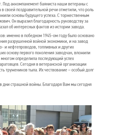
т. Под аккомпанемент баяниста наши ветераны с
 в своей поздравительной речи отметили, что роль
ожили основы будущего успеха. С торжественным
ович. Он выразил благодарность руководству за
зал об интересных фактов из истории завода.
ов: именно в победном 1945-ом году было основано
ления разрушенной войной экономики, и на завод
- и нефтепроводов, топливных и других
их основу первого поколения заводчан, вложили
во многом определила последующий успех
аратовцев. Сегодня в ветеранской организации
сть тружеников тыла. Их чествование – особый долг
в дни страшной войны. Благодаря Вам мы сегодня