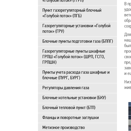
«Голубой поток» (ГГРП)
В п
удо
Пункт газорегуляторный блочный
вет
«Голубой поток» (ПГБ)
обр
Газорегуляторные установки «Голубой
сох
поток» (ГРУ)
Для
наш
Блочные пункты подготовки газа (БППГ)
был
Газорегуляторные пункты шкафные
про
ГРПШ «Голубой поток» (ШРП, ГСГО,
сво
ГРПШН)
пре
зав
Пункты учета расхода газа шкафные и
и е
блочные (ПУРГ, БУРГ)
Низ
жив
Регуляторы давления газа
Блочные котельные установки (БКУ)
Блочный тепловой пункт (БТП)
Фланцы и поворотные заглушки
Метизное производство