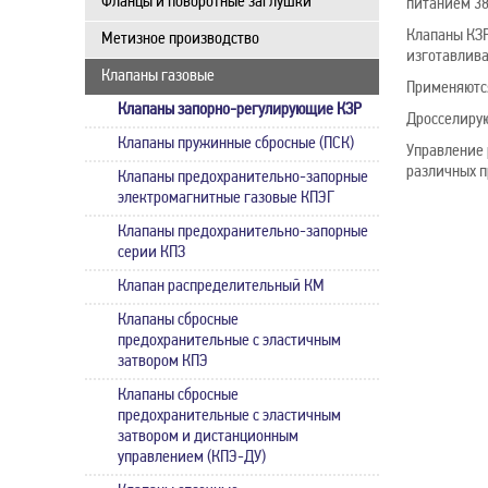
Фланцы и поворотные заглушки
питанием 38
Клапаны КЗР
Метизное производство
изготавлива
Клапаны газовые
Применяются
Клапаны запорно-регулирующие КЗР
Дросселирую
Клапаны пружинные сбросные (ПСК)
Управление 
различных пр
Клапаны предохранительно-запорные
электромагнитные газовые КПЭГ
Клапаны предохранительно-запорные
серии КПЗ
Клапан распределительный КМ
Клапаны сбросные
предохранительные с эластичным
затвором КПЭ
Клапаны сбросные
предохранительные с эластичным
затвором и дистанционным
управлением (КПЭ-ДУ)