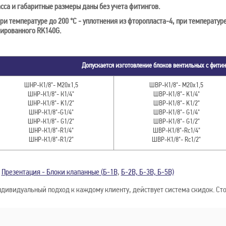
сса и габаритные размеры даны без учета фитингов.
При температуре до 200 °С - уплотнения из фторопласта-4, при температур
ированного RK140G.
Допускается изготовление блоков вентильных с фити
ШНР-К1/8"- М20х1,5
ШBР-К1/8"- M20x1,5
ШНР-К1/8"- К1/4"
ШBР-К1/8"- K1/4"
ШНР-К1/8"- K1/2"
ШBР-К1/8"- K1/2"
ШНР-К1/8"-G1/4"
ШBР-К1/8"- G1/4"
ШНР-К1/8"- G1/2"
ШBР-К1/8"- G1/2"
ШНР-К1/8"-R1/4"
ШBР-К1/8"-Rc1/4"
ШНР-К1/8"-R1/2"
ШBР-К1/8"- Rc1/2"
Презентация - Блоки клапанные (
Б-1В
,
Б-2В, Б-3В, Б-5В)
ндивидуальный подход к каждому клиенту, действует система скидок. Сто