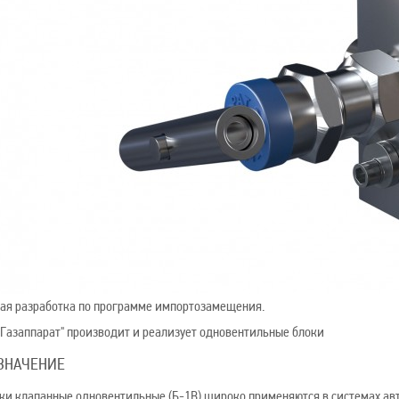
ая разработка по программе импортозамещения.
"Газаппарат" производит и реализует одновентильные блоки
ЗНАЧЕНИЕ
ки клапанные одновентильные (Б-1В) широко применяются в системах ав