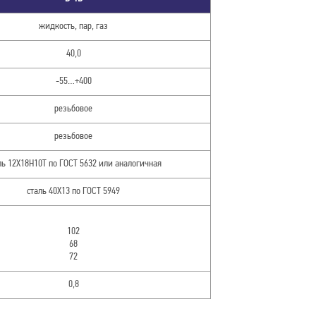
жидкость, пар, газ
40,0
-55…+400
резьбовое
резьбовое
ль 12Х18Н10Т по ГОСТ 5632 или аналогичная
сталь 40Х13 по ГОСТ 5949
102
68
72
0,8