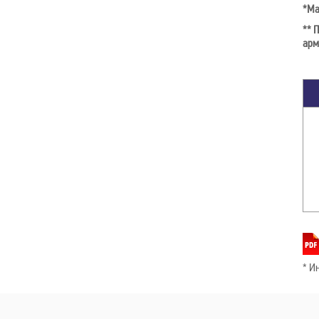
*Ма
** 
арм
* И