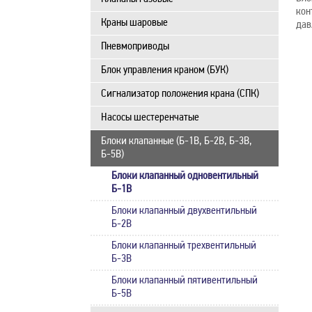
кон
Краны шаровые
дав
Пневмоприводы
Блок управления краном (БУК)
Сигнализатор положения крана (СПК)
Насосы шестеренчатые
Блоки клапанные (Б-1В, Б-2В, Б-3В,
Б-5В)
Блоки клапанный одновентильный
Б-1В
Блоки клапанный двухвентильный
Б-2В
Блоки клапанный трехвентильный
Б-3В
Блоки клапанный пятивентильный
Б-5В