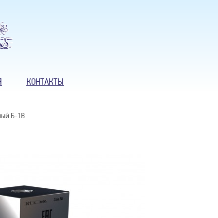
Я
КОНТАКТЫ
ный Б-1В