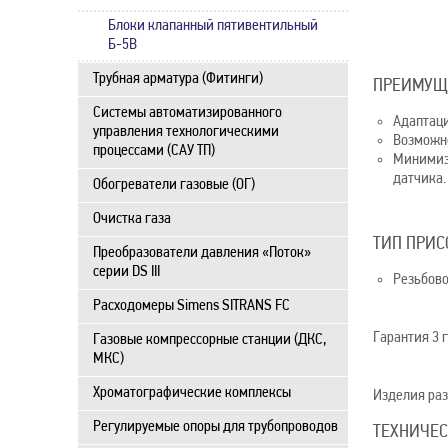
Блоки клапанный пятивентильный
Б-5В
Трубная арматура (Фитинги)
ПРЕИМУЩ
Системы автоматизированного
Адаптаци
управления технологическими
Возможно
процессами (САУ ТП)
Минимиза
датчика.
Обогреватели газовые (ОГ)
Очистка газа
ТИП ПРИ
Преобразователи давления «Поток»
серии DS III
Резьбово
Расходомеры Simens SITRANS FC
Гарантия 3 г
Газовые компрессорные станции (ДКС,
МКС)
Хроматографические комплексы
Изделия раз
Регулируемые опоры для трубопроводов
ТЕХНИЧЕС