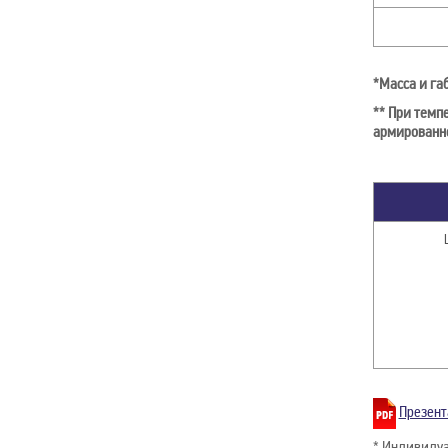
*Масса и га
** При темп
армированно
Презент