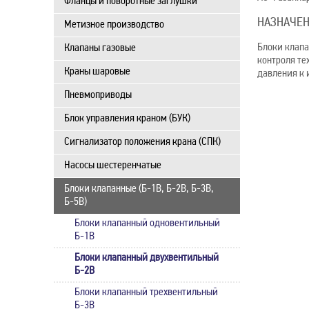
Фланцы и поворотные заглушки
НАЗНАЧЕ
Метизное производство
Блоки клапа
Клапаны газовые
контроля те
Краны шаровые
давления к 
Пневмоприводы
Блок управления краном (БУК)
Сигнализатор положения крана (СПК)
Насосы шестеренчатые
Блоки клапанные (Б-1В, Б-2В, Б-3В,
Б-5В)
Блоки клапанный одновентильный
Б-1В
Блоки клапанный двухвентильный
Б-2В
Блоки клапанный трехвентильный
Б-3В