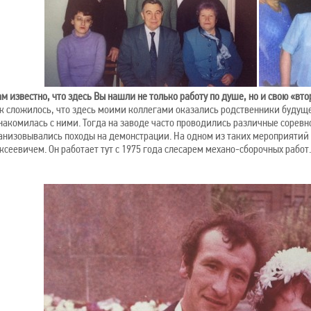
ам известно, что здесь Вы нашли не только работу по душе, но и свою «вт
ак сложилось, что здесь моими коллегами оказались родственники будущег
накомилась с ними. Тогда на заводе часто проводились различные сорев
анизовывались походы на демонстрации. На одном из таких мероприятий
ксеевичем. Он работает тут с 1975 года слесарем механо-сборочных работ.