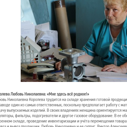
олева Любовь Николаевна: «Мне здесь всё родное!»
овь Николаевна Королева трудится на складе хранения готовой продукции
заводе один из самых ответственных, поскольку предполагает работу с м
ачу выпускаемых изделий. В своих владениях женщина ориентируется мас
уляторы, фильтры, подогреватели и другое газовое оборудование. В ее о
ренном складе, проведение инвентаризации и учёта перемещения товара
ввоз и вывоз продукции. Любовь Николаевна и ее супруг, Виктор Алексеев