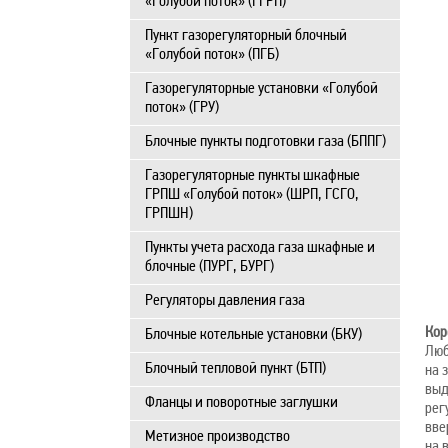
«Голубой поток» (ГГРП)
Пункт газорегуляторный блочный
«Голубой поток» (ПГБ)
Газорегуляторные установки «Голубой
поток» (ГРУ)
Блочные пункты подготовки газа (БППГ)
Газорегуляторные пункты шкафные
ГРПШ «Голубой поток» (ШРП, ГСГО,
ГРПШН)
Пункты учета расхода газа шкафные и
блочные (ПУРГ, БУРГ)
Регуляторы давления газа
Кор
Блочные котельные установки (БКУ)
Люб
Блочный тепловой пункт (БТП)
на 
выд
Фланцы и поворотные заглушки
рег
вве
Метизное производство
на 