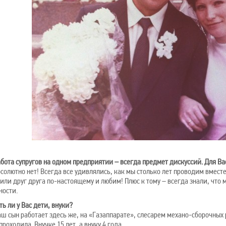
абота супругов на одном предприятии – всегда предмет дискуссий. Для Ва
бсолютно нет! Всегда все удивлялись, как мы столько лет проводим вместе 
или друг друга по-настоящему и любим! Плюс к тому – всегда знали, что 
ности.
сть ли у Вас дети, внуки?
аш сын работает здесь же, на «Газаппарате», слесарем механо-сборочных р
 проходила. Внучке 15 лет, а внуку 4 года.