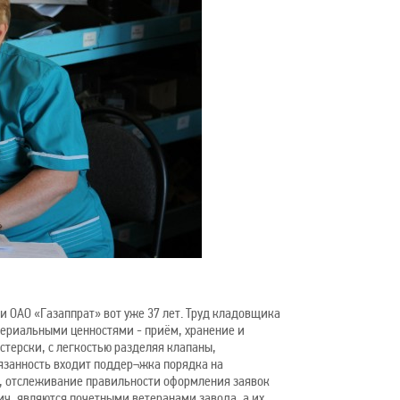
 ОАО «Газаппрат» вот уже 37 лет. Труд кладовщика
атериальными ценностями - приём, хранение и
терски, с легкостью разделяя клапаны,
бязанность входит поддер¬жка порядка на
, отслеживание правильности оформления заявок
ич, являются почетными ветеранами завода, а их