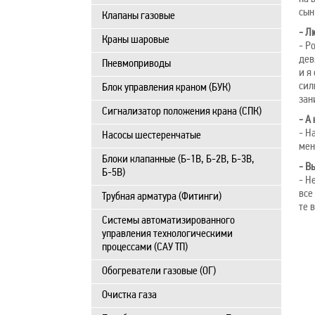
сын
Клапаны газовые
- Л
Краны шаровые
- Р
дев
Пневмоприводы
и я
сил
Блок управления краном (БУК)
зан
Сигнализатор положения крана (СПК)
- А
- Н
Насосы шестеренчатые
мен
Блоки клапанные (Б-1В, Б-2В, Б-3В,
- В
Б-5В)
- Н
все
Трубная арматура (Фитинги)
те 
Системы автоматизированного
управления технологическими
процессами (САУ ТП)
Обогреватели газовые (ОГ)
Очистка газа