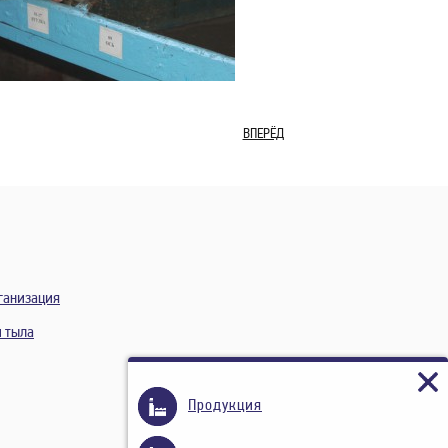
ВПЕРЁД
ганизация
и тыла
Продукция