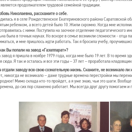
 является продолжателем трудовой семейной традиции.
юбовь Николаевна, расскажите о себе.
одилась я в селе Рождественское Екатериновского района Саратовской обл
ятым ребенком, а всего детей было 10. Жили скромно. Когда мне исполни
 отправилась с ними. Поступила на заочное отделение педагогического и
ьна была в точных науках. Но вскоре в семье возникли сложности - отца 
иматься, и мне пришлось идти работать. Так я бросила учебу, проучившись
 как Вы попали на завод «Газаппарат»?
а завод я пришла в ноябре 1979 года, когда мне было 19 лет. В то время 
я сюда. Я так и осталась и все эти годы – 37 лет – проработала кладовщи
ы отдали заводу всю свою сознательную жизнь. Скажите, не возникало ли
ет, никогда не возникало – даже трудные времена перестройки мы пережи
 родное! Мимо склада кто-то пройдет, а я уже знаю, чьи это шаги. Вообщ
времена, до сих пор слаженно работает. Мы всегда друг другу помогаем и