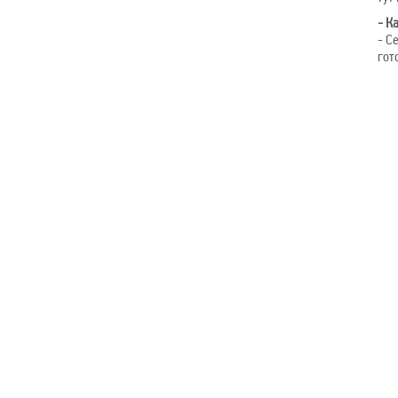
- К
- С
гот