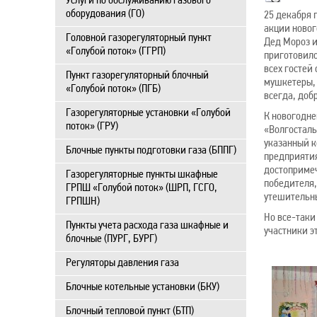
Услуги по обслуживанию газового
оборудования (ГО)
25 декабря 
акции новог
Головной газорегуляторный пункт
Дед Мороз и
«Голубой поток» (ГГРП)
приготовило
всех гостей
Пункт газорегуляторный блочный
мушкетеры, 
«Голубой поток» (ПГБ)
всегда, доб
Газорегуляторные установки «Голубой
К новогодне
поток» (ГРУ)
«Волгосталь
указанный к
Блочные пункты подготовки газа (БППГ)
предприятия
достопримеч
Газорегуляторные пункты шкафные
победителя,
ГРПШ «Голубой поток» (ШРП, ГСГО,
утешительн
ГРПШН)
Но все-таки
Пункты учета расхода газа шкафные и
участники э
блочные (ПУРГ, БУРГ)
Регуляторы давления газа
Блочные котельные установки (БКУ)
Блочный тепловой пункт (БТП)