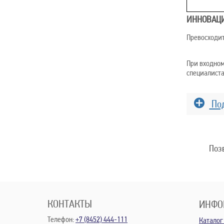
ИННОВАЦИ
Превосходит
При входном
специалиста
Под
Минималь
Поз
Максимал
Минималь
Максимал
КОНТАКТЫ
ИНФО
Давление
Телефон:
+7 (8452) 444-111
Каталог