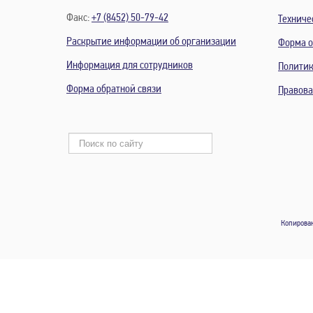
Факс:
+7 (8452) 50-79-42
Относител
Техниче
Раскрытие информации об организации
Форма о
Температу
Информация для сотрудников
Политик
Результа
Форма обратной связи
Правов
Коэффици
Максимал
Максимал
Загрузка 
Загрузка 
Копирован
Загрузка 
Загрузка 
Проверка
пропускн