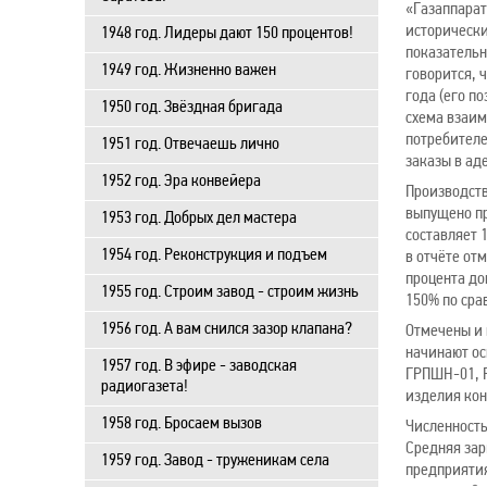
«Газаппарат
историческ
1948 год. Лидеры дают 150 процентов!
показательн
1949 год. Жизненно важен
говорится, 
года (его п
1950 год. Звёздная бригада
схема взаим
потребителе
1951 год. Отвечаешь лично
заказы в ад
1952 год. Эра конвейера
Производств
выпущено пр
1953 год. Добрых дел мастера
составляет 
1954 год. Реконструкция и подъем
в отчёте от
процента до
1955 год. Строим завод - строим жизнь
150% по срав
1956 год. А вам снился зазор клапана?
Отмечены и 
начинают ос
1957 год. В эфире - заводская
ГРПШН-01, Р
радиогазета!
изделия кон
1958 год. Бросаем вызов
Численность
Средняя зарп
1959 год. Завод - труженикам села
предприятия