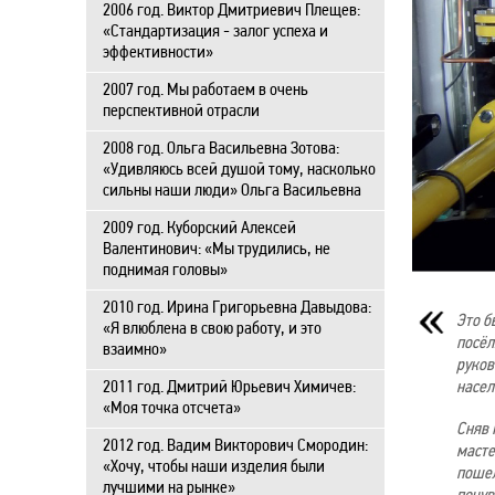
2006 год. Виктор Дмитриевич Плещев:
«Стандартизация - залог успеха и
эффективности»
2007 год. Мы работаем в очень
перспективной отрасли
2008 год. Ольга Васильевна Зотова:
«Удивляюсь всей душой тому, насколько
сильны наши люди» Ольга Васильевна
2009 год. Куборский Алексей
Валентинович: «Мы трудились, не
поднимая головы»
2010 год. Ирина Григорьевна Давыдова:
Это б
«Я влюблена в свою работу, и это
посёл
взаимно»
руков
2011 год. Дмитрий Юрьевич Химичев:
насел
«Моя точка отсчета»
Сняв 
2012 год. Вадим Викторович Смородин:
масте
«Хочу, чтобы наши изделия были
пошел
лучшими на рынке»